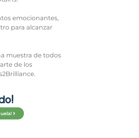
entos emocionantes,
tro para alcanzar
ña muestra de todos
arte de los
2Brilliance.
do!
uela!