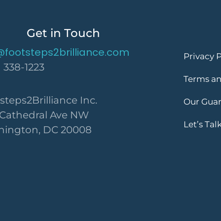
Get in Touch
@footsteps2brilliance.com
Privacy P
) 338-1223
Terms an
steps2Brilliance Inc.
Our Gua
 Cathedral Ave NW
Let’s Tal
ington, DC 20008