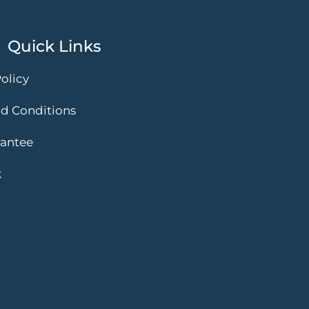
Quick Links
olicy
d Conditions
rantee
k