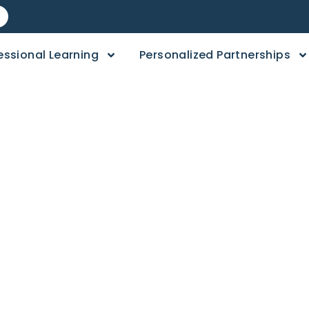
essional Learning
Personalized Partnerships
 familia: Activida
a semana