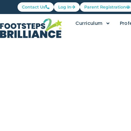
Contact Us
Log In
Parent Registration
Curriculum
Prof
Viernes en
dias de l
Footsteps2Brilliance