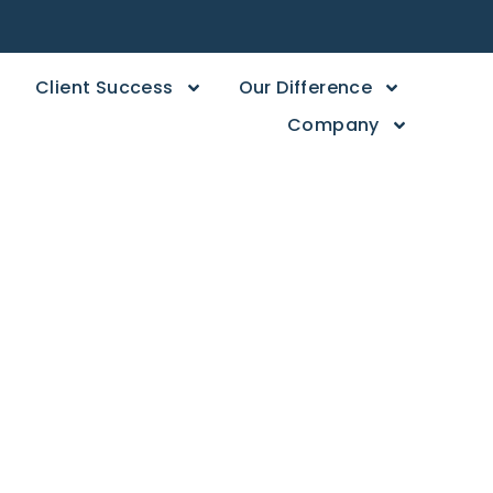
Client Success
Our Difference
Company
d de los