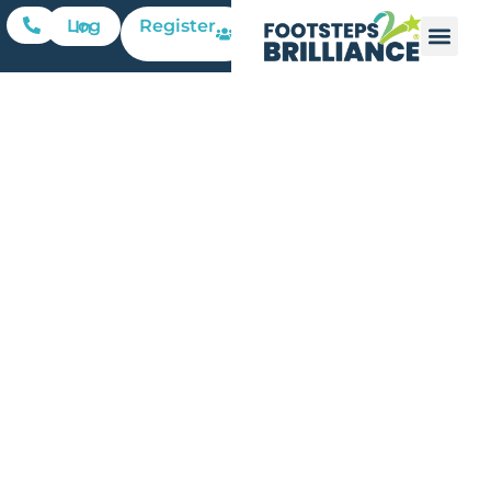
Register
Log In
Viernes en
familia:
Bingo de
animales
de La