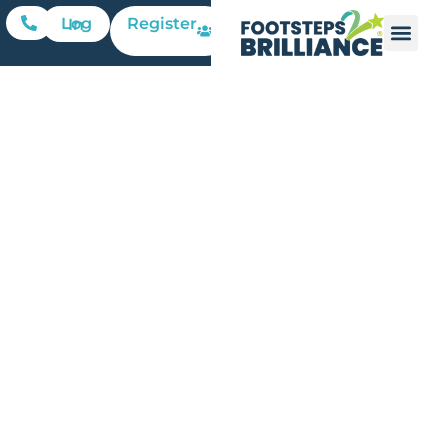
Register
Log In
Viernes en
familia:
Busqueda
del tesoro
de