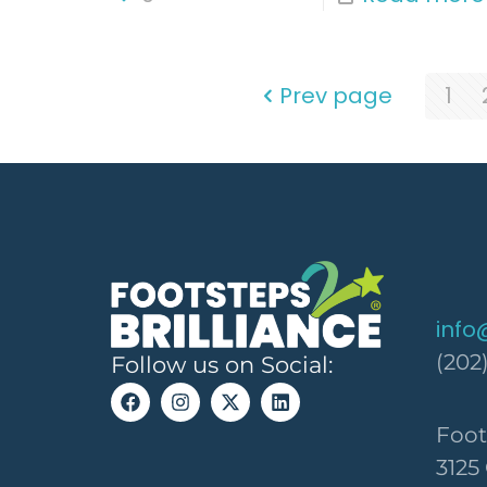
Prev page
1
info
(202
Follow us on Social:
Foot
3125