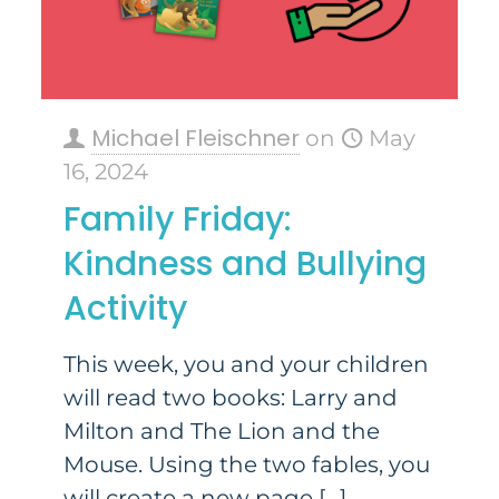
Michael Fleischner
on
May
16, 2024
Family Friday:
Kindness and Bullying
Activity
This week, you and your children
will read two books: Larry and
Milton and The Lion and the
Mouse. Using the two fables, you
will create a new page
[…]