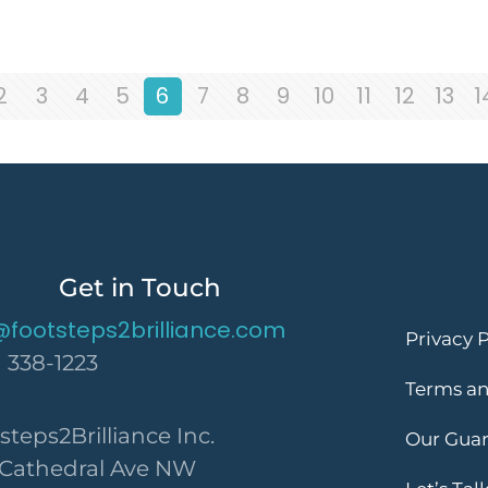
2
3
4
5
6
7
8
9
10
11
12
13
1
Get in Touch
@footsteps2brilliance.com
Privacy P
) 338-1223
Terms an
steps2Brilliance Inc.
Our Gua
 Cathedral Ave NW