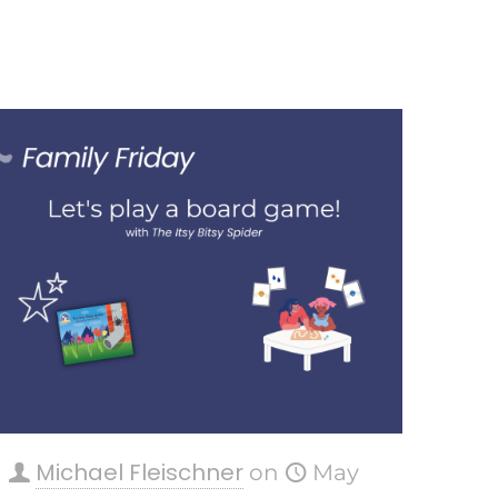
Michael Fleischner
on
May