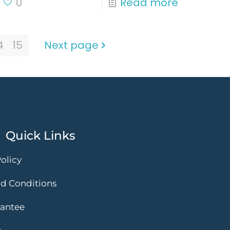
0
Read more
4
15
Next page
Quick Links
olicy
d Conditions
rantee