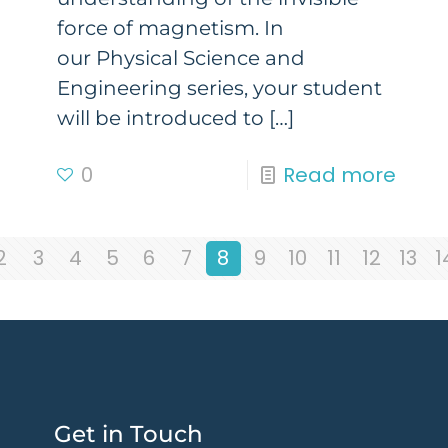
force of magnetism. In
our Physical Science and
Engineering series, your student
will be introduced to
[…]
0
Read more
2
3
4
5
6
7
8
9
10
11
12
13
1
Get in Touch