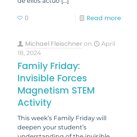
de ellos actuó
[…]
0
Read more
Michael Fleischner
on
April
18, 2024
Family Friday:
Invisible Forces
Magnetism STEM
Activity
This week’s Family Friday will
deepen your student’s
understanding of the invisible