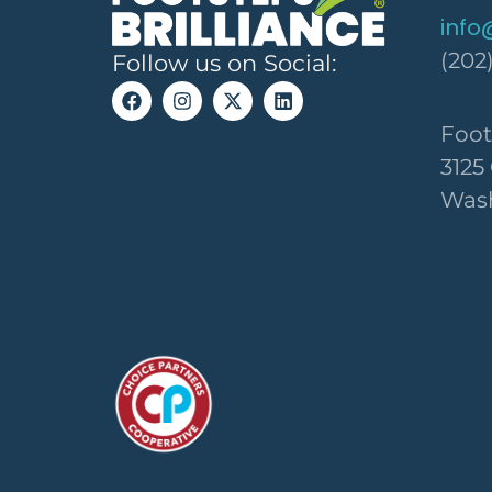
info
(202
Follow us on Social:
Foot
3125
Wash