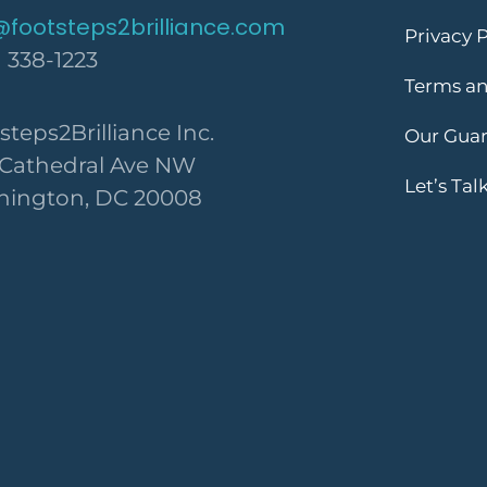
@footsteps2brilliance.com
Privacy P
) 338-1223
Terms an
steps2Brilliance Inc.
Our Gua
 Cathedral Ave NW
Let’s Tal
ington, DC 20008