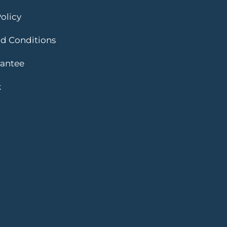
olicy
d Conditions
rantee
k